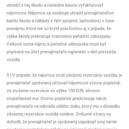
uhradiť z nej škodu a následne kauciu vyfakturovať
nájomcovi. Nájomca sa zaväzuje uhradiť prenajímateľovi
každú škodu a náklady s tým spojené, spôsobenú v čase
prenájmu, ktoré nie sú kryté poisťovňou aj v prípade, že
výška škody prekračuje stanovenú peňažnú zábezpeku.
Celková suma nájmu a peňažná zábezpeka musí byť
pripísaná na účet prenajímateľa najneskôr v deň prevzatia
vozidla.
9.) V prípade, že nájomca zruší záväznú rezerváciu vozidla, je
prenajímateľ oprávnený účtovať nájomcovi storno poplatok
za zrušenie rezervácie vo výške 150 EUR, slovom:
stopäťdesiat eur. Storno poplatok predstavuje nárok
prenajímateľa na náhradu ušlého zisku, ktorý mu v dôsledku
záväznej rezervácie vozidla vznikne. Zmluvné strany sa
dohodli, že prenajímateľ je oprávnený uspokojiť svoj nárok