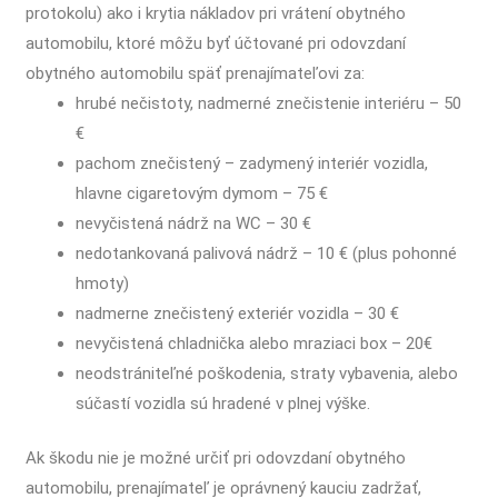
protokolu) ako i krytia nákladov pri vrátení obytného
automobilu, ktoré môžu byť účtované pri odovzdaní
obytného automobilu späť prenajímateľovi za:
hrubé nečistoty, nadmerné znečistenie interiéru – 50
€
pachom znečistený – zadymený interiér vozidla,
hlavne cigaretovým dymom – 75 €
nevyčistená nádrž na WC – 30 €
nedotankovaná palivová nádrž – 10 € (plus pohonné
hmoty)
nadmerne znečistený exteriér vozidla – 30 €
nevyčistená chladnička alebo mraziaci box – 20€
neodstrániteľné poškodenia, straty vybavenia, alebo
súčastí vozidla sú hradené v plnej výške.
Ak škodu nie je možné určiť pri odovzdaní obytného
automobilu, prenajímateľ je oprávnený kauciu zadržať,