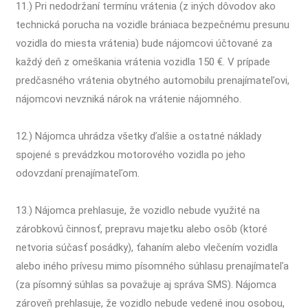
11.) Pri nedodržaní termínu vrátenia (z iných dôvodov ako
technická porucha na vozidle brániaca bezpečnému presunu
vozidla do miesta vrátenia) bude nájomcovi účtované za
každý deň z omeškania vrátenia vozidla 150 €. V prípade
predčasného vrátenia obytného automobilu prenajímateľovi,
nájomcovi nevzniká nárok na vrátenie nájomného.
12.) Nájomca uhrádza všetky ďalšie a ostatné náklady
spojené s prevádzkou motorového vozidla po jeho
odovzdaní prenajímateľom.
13.) Nájomca prehlasuje, že vozidlo nebude využité na
zárobkovú činnosť, prepravu majetku alebo osôb (ktoré
netvoria súčasť posádky), ťahaním alebo vlečením vozidla
alebo iného prívesu mimo písomného súhlasu prenajímateľa
(za písomný súhlas sa považuje aj správa SMS). Nájomca
zároveň prehlasuje, že vozidlo nebude vedené inou osobou,