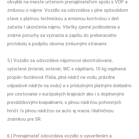
obvykle na mieste určenom prenajímateľom spolu s VOP a
zmluvou o nájme. Vozidlo sa odovzdáva v plne spôsobilom
stave s platnou technickou a emisnou kontrolou v deň
začatia I ukončenia nájmu. Všetky zjavné poškodenia a
známe poruchy sa vyznačia a zapíšu do preberacieho
protokolu a podpíšu oboma zmluvnými stranami.
5.) Vozidlo sa odovzdáva nájomcovi skontrolované,
vyčistené (interiér, exteriér, WC s náplňami, 10 kg naplnená
propán–butánová fľaša, plná nádrž na vodu, prázdne
odpadové nádrže na vodu) a s príslušnými platnými dokladmi
pre cestovanie v európskych krajinách ako i s doplnenými
prevádzkovými kvapalinami, s plnou nádržou pohonných
hmôt /s plnou nádržou sa auto aj vracia /diaľničnou
známkou pre SR.
6.) Prenajímateľ odovzdáva vozidlo s vysvetlením a