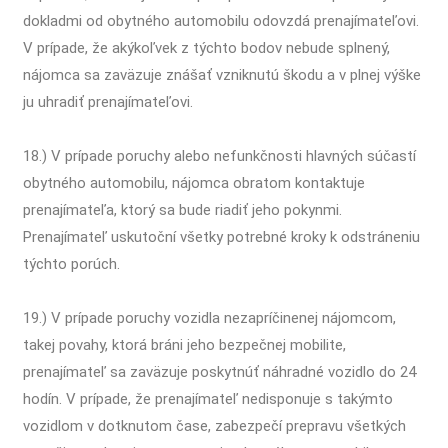
dokladmi od obytného automobilu odovzdá prenajímateľovi.
V prípade, že akýkoľvek z týchto bodov nebude splnený,
nájomca sa zaväzuje znášať vzniknutú škodu a v plnej výške
ju uhradiť prenajímateľovi.
18.) V prípade poruchy alebo nefunkčnosti hlavných súčastí
obytného automobilu, nájomca obratom kontaktuje
prenajímateľa, ktorý sa bude riadiť jeho pokynmi.
Prenajímateľ uskutoční všetky potrebné kroky k odstráneniu
týchto porúch.
19.) V prípade poruchy vozidla nezapríčinenej nájomcom,
takej povahy, ktorá bráni jeho bezpečnej mobilite,
prenajímateľ sa zaväzuje poskytnúť náhradné vozidlo do 24
hodín. V prípade, že prenajímateľ nedisponuje s takýmto
vozidlom v dotknutom čase, zabezpečí prepravu všetkých