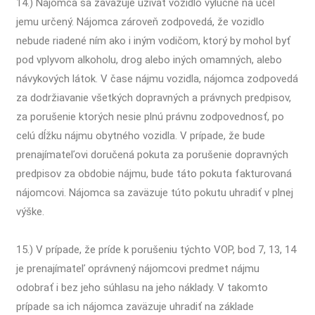
14.) Nájomca sa zaväzuje užívať vozidlo výlučne na účel
jemu určený. Nájomca zároveň zodpovedá, že vozidlo
nebude riadené ním ako i iným vodičom, ktorý by mohol byť
pod vplyvom alkoholu, drog alebo iných omamných, alebo
návykových látok. V čase nájmu vozidla, nájomca zodpovedá
za dodržiavanie všetkých dopravných a právnych predpisov,
za porušenie ktorých nesie plnú právnu zodpovednosť, po
celú dĺžku nájmu obytného vozidla. V prípade, že bude
prenajímateľovi doručená pokuta za porušenie dopravných
predpisov za obdobie nájmu, bude táto pokuta fakturovaná
nájomcovi. Nájomca sa zaväzuje túto pokutu uhradiť v plnej
výške.
15.) V prípade, že príde k porušeniu týchto VOP, bod 7, 13, 14
je prenajímateľ oprávnený nájomcovi predmet nájmu
odobrať i bez jeho súhlasu na jeho náklady. V takomto
prípade sa ich nájomca zaväzuje uhradiť na základe