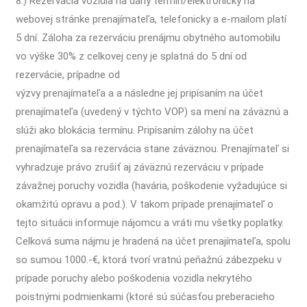
8.) Rezervácia vozidla na daný termín/elektronicky na
webovej stránke prenajímateľa, telefonicky a e-mailom platí
5 dní. Záloha za rezerváciu prenájmu obytného automobilu
vo výške 30% z celkovej ceny je splatná do 5 dní od
rezervácie, prípadne od
výzvy prenajímateľa a a následne jej pripísaním na účet
prenajímateľa (uvedený v týchto VOP) sa mení na záväznú a
slúži ako blokácia termínu. Pripísaním zálohy na účet
prenajímateľa sa rezervácia stane záväznou. Prenajímateľ si
vyhradzuje právo zrušiť aj záväznú rezerváciu v prípade
závažnej poruchy vozidla (havária, poškodenie vyžadujúce si
okamžitú opravu a pod.). V takom prípade prenajímateľ o
tejto situácii informuje nájomcu a vráti mu všetky poplatky.
Celková suma nájmu je hradená na účet prenajímateľa, spolu
so sumou 1000.-€, ktorá tvorí vratnú peňažnú zábezpeku v
prípade poruchy alebo poškodenia vozidla nekrytého
poistnými podmienkami (ktoré sú súčasťou preberacieho