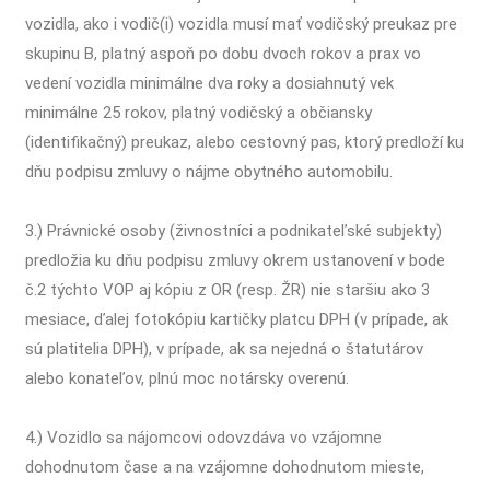
vozidla, ako i vodič(i) vozidla musí mať vodičský preukaz pre
skupinu B, platný aspoň po dobu dvoch rokov a prax vo
vedení vozidla minimálne dva roky a dosiahnutý vek
minimálne 25 rokov, platný vodičský a občiansky
(identifikačný) preukaz, alebo cestovný pas, ktorý predloží ku
dňu podpisu zmluvy o nájme obytného automobilu.
3.) Právnické osoby (živnostníci a podnikateľské subjekty)
predložia ku dňu podpisu zmluvy okrem ustanovení v bode
č.2 týchto VOP aj kópiu z OR (resp. ŽR) nie staršiu ako 3
mesiace, ďalej fotokópiu kartičky platcu DPH (v prípade, ak
sú platitelia DPH), v prípade, ak sa nejedná o štatutárov
alebo konateľov, plnú moc notársky overenú.
4.) Vozidlo sa nájomcovi odovzdáva vo vzájomne
dohodnutom čase a na vzájomne dohodnutom mieste,