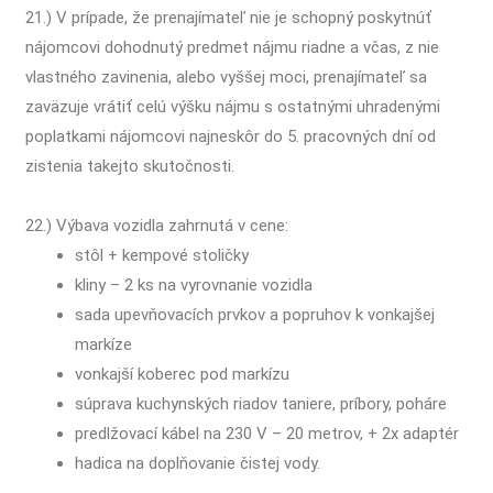
21.) V prípade, že prenajímateľ nie je schopný poskytnúť
nájomcovi dohodnutý predmet nájmu riadne a včas, z nie
vlastného zavinenia, alebo vyššej moci, prenajímateľ sa
zaväzuje vrátiť celú výšku nájmu s ostatnými uhradenými
poplatkami nájomcovi najneskôr do 5. pracovných dní od
zistenia takejto skutočnosti.
22.) Výbava vozidla zahrnutá v cene:
stôl + kempové stoličky
kliny – 2 ks na vyrovnanie vozidla
sada upevňovacích prvkov a popruhov k vonkajšej
markíze
vonkajší koberec pod markízu
súprava kuchynských riadov taniere, príbory, poháre
predlžovací kábel na 230 V – 20 metrov, + 2x adaptér
hadica na doplňovanie čistej vody.