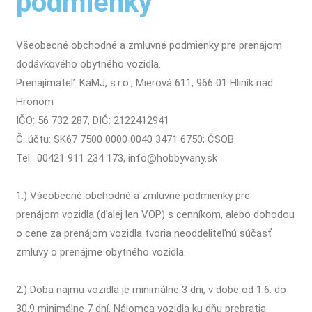
podmienky
Všeobecné obchodné a zmluvné podmienky pre prenájom
dodávkového obytného vozidla.
Prenajímateľ: KaMJ, s.r.o.; Mierová 611, 966 01 Hliník nad
Hronom
IČO: 56 732 287, DIČ: 2122412941
Č. účtu: SK67 7500 0000 0040 3471 6750; ČSOB
Tel.: 00421 911 234 173, info@hobbyvany.sk
1.) Všeobecné obchodné a zmluvné podmienky pre
prenájom vozidla (ďalej len VOP) s cenníkom, alebo dohodou
o cene za prenájom vozidla tvoria neoddeliteľnú súčasť
zmluvy o prenájme obytného vozidla.
2.) Doba nájmu vozidla je minimálne 3 dni, v dobe od 1.6. do
30.9 minimálne 7 dní. Nájomca vozidla ku dňu prebratia