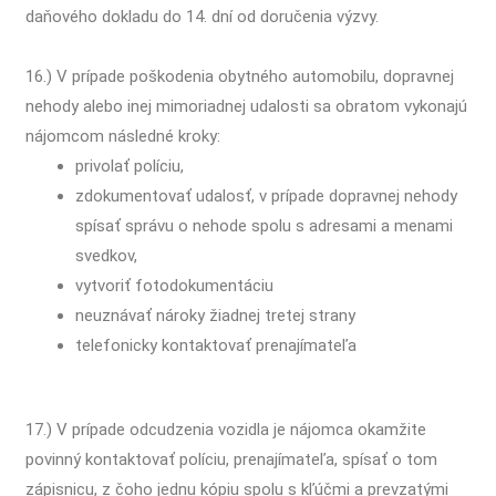
daňového dokladu do 14. dní od doručenia výzvy.
16.) V prípade poškodenia obytného automobilu, dopravnej
nehody alebo inej mimoriadnej udalosti sa obratom vykonajú
nájomcom následné kroky:
privolať políciu,
zdokumentovať udalosť, v prípade dopravnej nehody
spísať správu o nehode spolu s adresami a menami
svedkov,
vytvoriť fotodokumentáciu
neuznávať nároky žiadnej tretej strany
telefonicky kontaktovať prenajímateľa
17.) V prípade odcudzenia vozidla je nájomca okamžite
povinný kontaktovať políciu, prenajímateľa, spísať o tom
zápisnicu, z čoho jednu kópiu spolu s kľúčmi a prevzatými