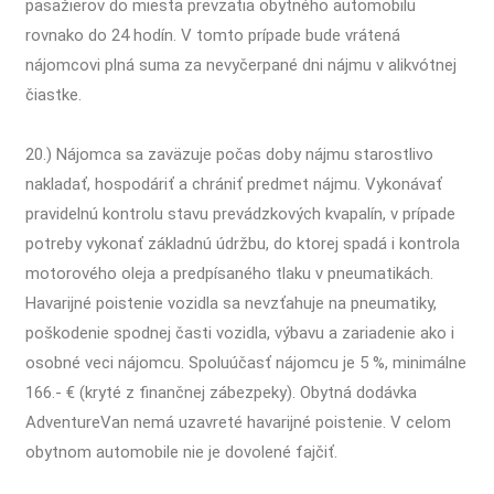
pasažierov do miesta prevzatia obytného automobilu
rovnako do 24 hodín. V tomto prípade bude vrátená
nájomcovi plná suma za nevyčerpané dni nájmu v alikvótnej
čiastke.
20.) Nájomca sa zaväzuje počas doby nájmu starostlivo
nakladať, hospodáriť a chrániť predmet nájmu. Vykonávať
pravidelnú kontrolu stavu prevádzkových kvapalín, v prípade
potreby vykonať základnú údržbu, do ktorej spadá i kontrola
motorového oleja a predpísaného tlaku v pneumatikách.
Havarijné poistenie vozidla sa nevzťahuje na pneumatiky,
poškodenie spodnej časti vozidla, výbavu a zariadenie ako i
osobné veci nájomcu. Spoluúčasť nájomcu je 5 %, minimálne
166.- € (kryté z finančnej zábezpeky). Obytná dodávka
AdventureVan nemá uzavreté havarijné poistenie. V celom
obytnom automobile nie je dovolené fajčiť.