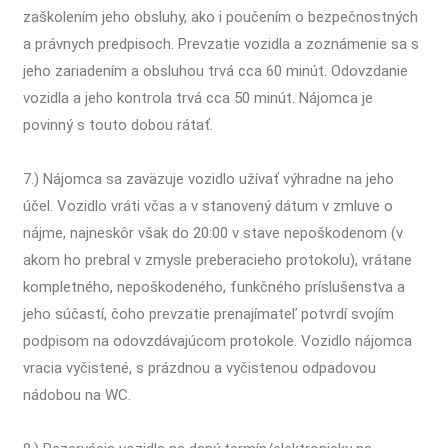
zaškolením jeho obsluhy, ako i poučením o bezpečnostných
a právnych predpisoch. Prevzatie vozidla a zoznámenie sa s
jeho zariadením a obsluhou trvá cca 60 minút. Odovzdanie
vozidla a jeho kontrola trvá cca 50 minút. Nájomca je
povinný s touto dobou rátať.
7.) Nájomca sa zaväzuje vozidlo užívať výhradne na jeho
účel. Vozidlo vráti včas a v stanovený dátum v zmluve o
nájme, najneskôr však do 20:00 v stave nepoškodenom (v
akom ho prebral v zmysle preberacieho protokolu), vrátane
kompletného, nepoškodeného, funkčného príslušenstva a
jeho súčastí, čoho prevzatie prenajímateľ potvrdí svojím
podpisom na odovzdávajúcom protokole. Vozidlo nájomca
vracia vyčistené, s prázdnou a vyčistenou odpadovou
nádobou na WC.