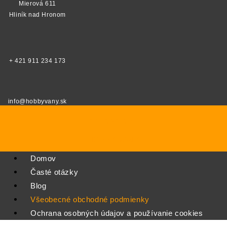
Mierová 611
Hliník nad Hronom
+ 421 911 234 173
info@hobbyvany.sk
hobbyvany.sk
HOBBY VANY
Domov
Časté otázky
Blog
Všeobecné obchodné podmienky
Ochrana osobných údajov a používanie cookies