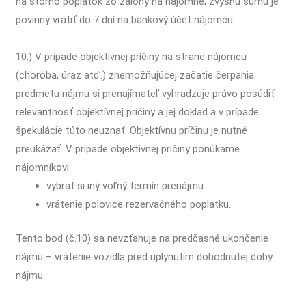
na storno poplatok zo zálohy na nájomné; zvyšnú sumu je
povinný vrátiť do 7 dní na bankový účet nájomcu.
10.) V prípade objektívnej príčiny na strane nájomcu
(choroba, úraz atď.) znemožňujúcej začatie čerpania
predmetu nájmu si prenajímateľ vyhradzuje právo posúdiť
relevantnosť objektívnej príčiny a jej doklad a v prípade
špekulácie túto neuznať. Objektívnu príčinu je nutné
preukázať. V prípade objektívnej príčiny ponúkame
nájomníkovi:
vybrať si iný voľný termín prenájmu
vrátenie polovice rezervačného poplatku.
Tento bod (č.10) sa nevzťahuje na predčasné ukončenie
nájmu – vrátenie vozidla pred uplynutím dohodnutej doby
nájmu.