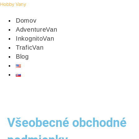
Preskočiť
Menu
Menu
Hobby Vany
na
Domov
obsah
AdventureVan
InkognitoVan
TraficVan
Blog
Všeobecné obchodné