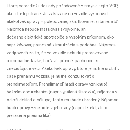
ktorej nepredložil doklady požadované v zmysle tejto VOP,
ako i tretej strane. Je zakázané na vozidle vykonávať
akékoľvek úpravy – polepovanie, skrutkovanie, vŕtanie, atď.
Nájomca nebude inštalovať svojvoľne, ani
dočasne elektrické spotrebiče s vysokým príkonom, ako
napr. kávovar, prenosná klimatizácia a podobne. Nájomca
zodpovedá za to, že vo vozidle nebudú prepravované
mimoriadne ťažké, horľavé, prašné, páchnuce či
znečisťujúce veci. Akékoľvek opravy, ktoré je nutné urobiť v
čase prenájmu vozidla, je nutné konzultovať s
prenajímateľom. Prenajímateľ hradí opravy vzniknuté
bežným opotrebením (napr. vypálená žiarovka), nájomca si
odloží doklad o nákupe, tento mu bude uhradený. Nájomca
hradí opravy vzniknuté z jeho viny (napr. defekt, alebo
prerazená pneumatika).