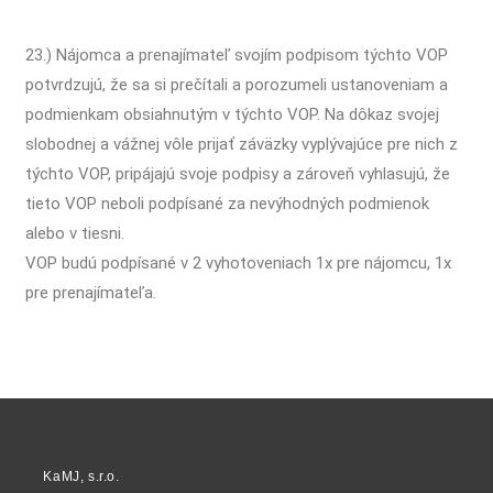
23.) Nájomca a prenajímateľ svojím podpisom týchto VOP
potvrdzujú, že sa si prečítali a porozumeli ustanoveniam a
podmienkam obsiahnutým v týchto VOP. Na dôkaz svojej
slobodnej a vážnej vôle prijať záväzky vyplývajúce pre nich z
týchto VOP, pripájajú svoje podpisy a zároveň vyhlasujú, že
tieto VOP neboli podpísané za nevýhodných podmienok
alebo v tiesni.
VOP budú podpísané v 2 vyhotoveniach 1x pre nájomcu, 1x
pre prenajímateľa.
KaMJ, s.r.o.